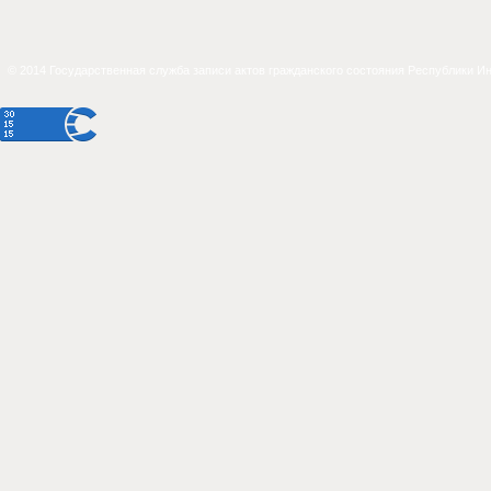
© 2014 Государственная служба записи актов гражданского состояния Республики И