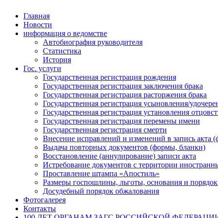
Главная
Новости
информация о ведомстве
Автобиография руководителя
Статистика
История
Гос. услуги
Государственная регистрация рождения
Государственная регистрация заключения брака
Государственная регистрация расторжения брака
Государственная регистрация усыновления/удочере
Государственная регистрация установления отцовст
Государственная регистрация перемены имени
Государственная регистрация смерти
Внесение исправлений и изменений в запись акта (
Выдача повторных документов (формы, бланки)
Восстановление (аннулирование) записи акта
Истребование документов с территории иностранны
Проставление штампа «Апостиль»
Размеры госпошлины, льготы, основания и порядок
Досудебный порядок обжалования
Фотогалерея
Контакты
100 ЛЕТ ОРГАНАМ ЗАГС РОССИЙСКОЙ ФЕДЕРАЦИ