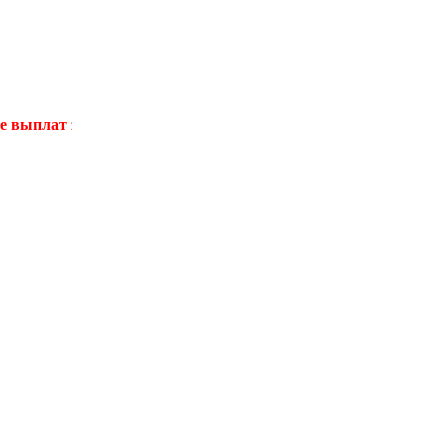
 заработной платы и стимулирующих выплат медицинскому и 