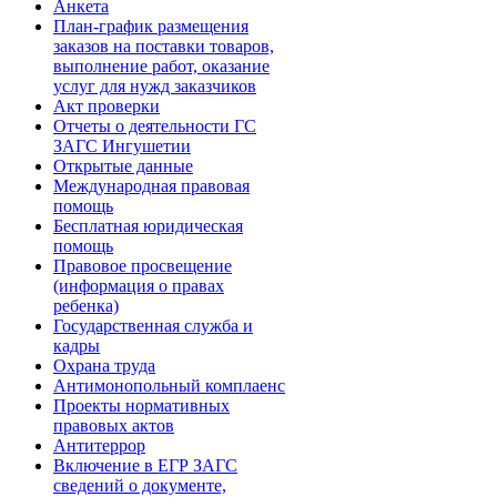
Анкета
План-график размещения
заказов на поставки товаров,
выполнение работ, оказание
услуг для нужд заказчиков
Акт проверки
Отчеты о деятельности ГС
ЗАГС Ингушетии
Открытые данные
Международная правовая
помощь
Бесплатная юридическая
помощь
Правовое просвещение
(информация о правах
ребенка)
Государственная служба и
кадры
Охрана труда
Антимонопольный комплаенс
Проекты нормативных
правовых актов
Антитеррор
Включение в ЕГР ЗАГС
сведений о документе,