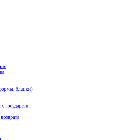
ния
ва
формы, бланки)
х государств
 возврата
И