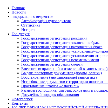
Главная
Новости
информация о ведомстве
Автобиография руководителя
Статистика
История
Гос. услуги
Государственная регистрация рождения
Государственная регистрация заключения брака
Государственная регистрация расторжения брака
Государственная регистрация усыновления/удочере
Государственная регистрация установления отцовст
Государственная регистрация перемены имени
Государственная регистрация смерти
Внесение исправлений и изменений в запись акта (
Выдача повторных документов (формы, бланки)
Восстановление (аннулирование) записи акта
Истребование документов с территории иностранны
Проставление штампа «Апостиль»
Размеры госпошлины, льготы, основания и порядок
Досудебный порядок обжалования
Фотогалерея
Контакты
100 ЛЕТ ОРГАНАМ ЗАГС РОССИЙСКОЙ ФЕДЕРАЦИ